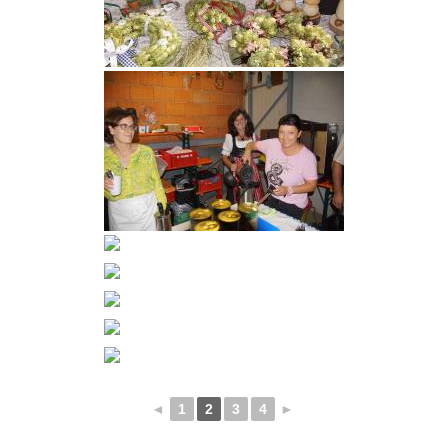
◄
1
2
3
4
►